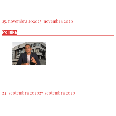
Perla dňa v podaní ministra obrany SR : ,,Viem si
predstaviť aj testovanie „od dverí k dverám“ .
25. novembra 2020
25. novembra 2020
Politika
Igor Melicher o predkúpnom práve a Sulíkovom
predaj východoslovenskej energetiky
24. septembra 2020
27. septembra 2020
Michelko vo Veciach verejných o cenzúre kázní