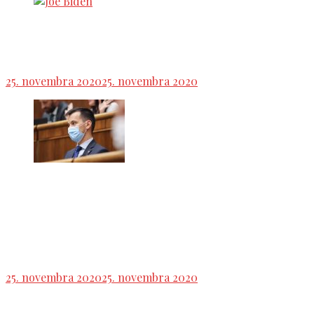
Voľby USA: Víťazstvo Bidena potvrdili aj v
Minnesote
25. novembra 2020
25. novembra 2020
Ďalší podpredseda NRSR a bývalí ,,nestranný“
občianský aktivista Juraj Šeliga: ,,Úlohou šéfa GP
bude vyrovnať sa s minulosťou a vrátiť dôveru
GP“
25. novembra 2020
25. novembra 2020