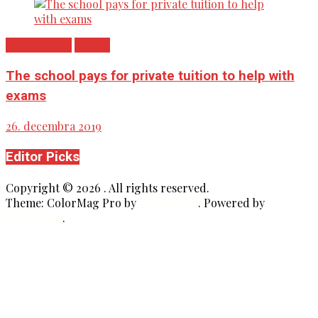
Recent News
School
The school pays for private tuition to help with
exams
26. decembra 2019
Editor Picks
Copyright © 2026
. All rights reserved.
Theme: ColorMag Pro by
ThemeGrill
. Powered by
WordPress
.