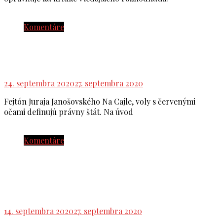
Komentáre
Juraj Janošovský: Chcú zakázať myslieť? Náš
odboj je rozmýšľať, myslieť a tvoriť!
24. septembra 2020
27. septembra 2020
Fejtón Juraja Janošovského Na Cajle, voly s červenými
očami definujú právny štát. Na úvod
Komentáre
Viceprezidentka odborov, Monika Uhlerová v
ROČENKE DAV DVA 2020: Sloboda sa obmedzila
na neobmedzenú túžbu po zisku a konzume
14. septembra 2020
27. septembra 2020