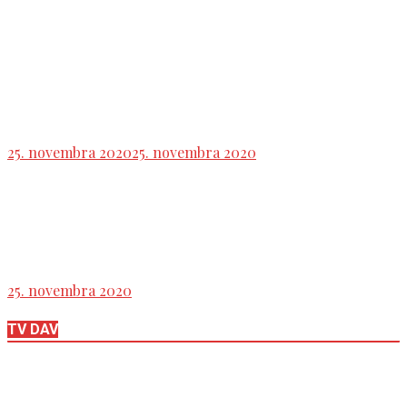
Posolstvo pána podpredsedu NRSR Gábora
Grendela znie v duchu ,,očisty“ jasne: ,, Každý z
kandiátov na šéfa GP má lepšiu reputáciu ako
doterajší“
25. novembra 2020
25. novembra 2020
USA: Trump pred Dňom vďakyvzdania tradične
udelil milosť dvom moriakom
25. novembra 2020
TV DAV
Tlačová beseda strany HLAS