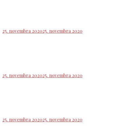
Ruská FSB odhalila bunku Islamského štátu,
ktorá chystala útoky v Moskve a okolí
25. novembra 2020
25. novembra 2020
Izrael žiada OSN, aby podnikla kroky voči Iránu za
jeho pôsobenie v Sýrii
25. novembra 2020
25. novembra 2020
Auto: Predaj nových úžitkových vozidiel v EÚ v
októbri klesol o 1,2 %
25. novembra 2020
25. novembra 2020