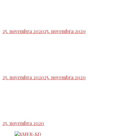
NRSR: Poslanci schválili návrh zákona o teste
proporcionality
25. novembra 2020
25. novembra 2020
NRSR: Voľba kandidáta na generálneho
prokurátora sa presúva na 1. 12.
25. novembra 2020
25. novembra 2020
Predĺženie kompenzácií pre firmy bude stáť
Francúzsko 1,6 miliardy eur mesačne
25. novembra 2020