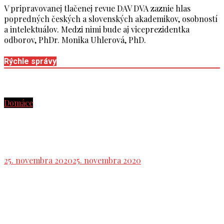
V pripravovanej tlačenej revue DAV DVA zaznie hlas
popredných českých a slovenských akademikov, osobností
a intelektuálov. Medzi nimi bude aj viceprezidentka
odborov, PhDr. Monika Uhlerová, PhD.
Rýchle správy
Domáce
Vláda: B. Gröhling: Nie je logisticky možné, aby
sme v pondelok otvorili školy
25. novembra 2020
25. novembra 2020