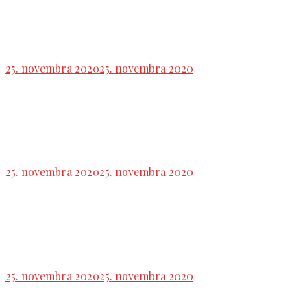
NRSR: M. Vetrák: V koalícii sme na začiatku
rokovaní o kandidátovi na šéfa GP
25. novembra 2020
25. novembra 2020
NS SR by mal pojednávať vo veci televíznych
zmeniek 15. a 16. decembra
25. novembra 2020
25. novembra 2020
Analýza: So štátom aktuálne obchoduje takmer
21.000 firiem
25. novembra 2020
25. novembra 2020