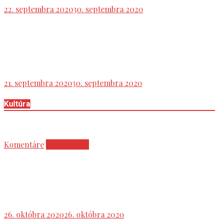
22. septembra 2020
30. septembra 2020
Prečo by sa Daniel Lipšic nemal stať generálnym
ani špeciálnym prokurátorom
21. septembra 2020
30. septembra 2020
Kultúra
Komentáre
Nezaradené
Historik Michal Macháček v rozhovore pre XTV:
Všeobecne víťazí priemernosť, senzáciechtivosť
a klientelizmus
26. októbra 2020
26. októbra 2020