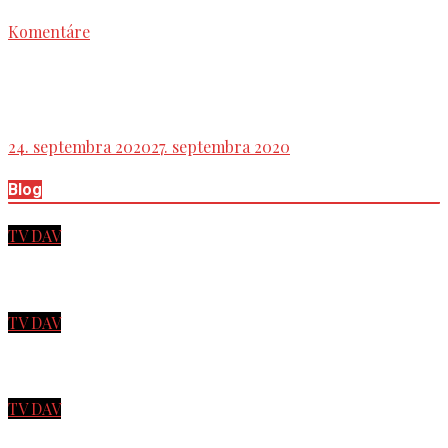
Komentáre
Naozaj nemala armáda ČSR v septembri 1938
proti wehrmachtu šancu?
24. septembra 2020
27. septembra 2020
Blog
TV DAV
Tlačová beseda strany HLAS
TV DAV
Ľavicové noviny
TV DAV