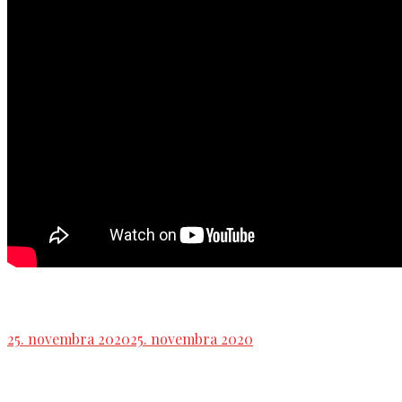
Zostrih tlačovky SMER-SD
25. novembra 2020
25. novembra 2020
Tlačová konferencia strany SMER-SD,