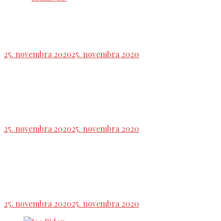
NRSR: Smer chce referendum o predčasných
voľbách, navrhuje mimoriadnu schôdzu
25. novembra 2020
25. novembra 2020
Napriek pokroku v rokovaniach EÚ a Británie
dohoda o obchode stále nie je istá
25. novembra 2020
25. novembra 2020
Švajčiarska vláda vyčlenila 3500 pracovných
povolení v budúcom roku pre Britov
25. novembra 2020
25. novembra 2020