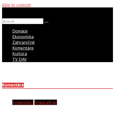
Skip to content
Domáce
Ekonomika
Zahraničné
Komentáre
Kultúra
TV DAV
Domov
Komentáre
Komentáre
Nezaradené
Historik Michal Macháček v rozhovore pre XTV: