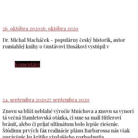
Všeobecne víťazí priemernosť, senzáciechtivosť
a klientelizmus
26. októbra 2020
26. októbra 2020
Dr. Michal Macháček – populárny český historik, autor
rozsiahlej knihy o Gustávovi Husákovi vystúpil v
Komentáre
Naozaj nemala armáda ČSR v septembri 1938
proti wehrmachtu šancu?
24. septembra 2020
27. septembra 2020
Znovu sa blíži neblahé výročie Mníchova a znovu sa vynorí
tá večná Hamletovská otázka, či sme sa mali Hitlerovi
brániť, alebo či prijať ultimátum bolo lepšie riešenie.
Štúdium prvých fáz realizácie plánu Barbarossa nás však
oprávňuje ku kritike vtedajšieho rozhodnutia.