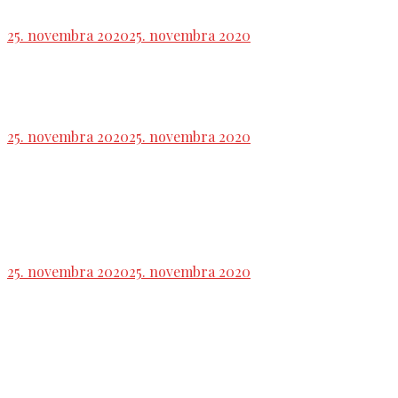
25. novembra 2020
25. novembra 2020
Tlačová konferencia strany SMER-SD,
téma:Referendum
25. novembra 2020
25. novembra 2020
Vláda: B. Gröhling: Nie je logisticky možné, aby
sme v pondelok otvorili školy
25. novembra 2020
25. novembra 2020