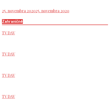
téma:Referendum
25. novembra 2020
25. novembra 2020
Zahraničné
TV DAV
Tlačová beseda strany HLAS
TV DAV
Ľavicové noviny
TV DAV
Zostrih tlačovky SMER-SD
TV DAV
Tlačová konferencia strany SMER-SD,