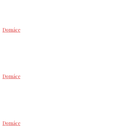
téma:Referendum
Domáce
Vláda: B. Gröhling: Nie je logisticky možné, aby
sme v pondelok otvorili školy
Domáce
Perla dňa v podaní ministra obrany SR : ,,Viem si
predstaviť aj testovanie „od dverí k dverám“ .
Domáce
NRSR: Zákon o financovaní škôl sa zmení,