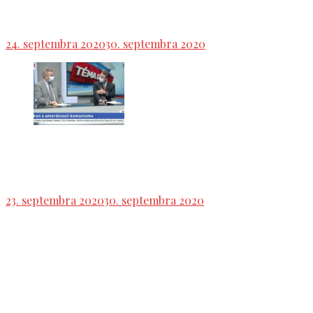
„nepohodlného farára“ Kuffu a Krajniakovi
24. septembra 2020
30. septembra 2020
Dostál dostal v priamom prenose lekciu z
politickej filozofie od Ľuboša Blahu
23. septembra 2020
30. septembra 2020
Vojny, hladomory, nerovnosť, chudoba, mučenie,
otroctvo, nezamestnanosť, Blaha pripomína
Šeligovi vo videu zločiny kapitalizmu