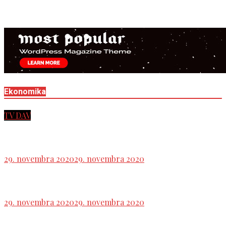
dôvodom je zavedenie povinnej škôlky
Ekonomika
TV DAV
Tlačová beseda strany HLAS
29. novembra 2020
29. novembra 2020
Ľavicové noviny
29. novembra 2020
29. novembra 2020
Zostrih tlačovky SMER-SD