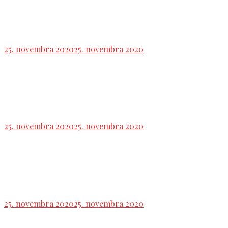
Perla dňa v podaní ministra obrany SR : ,,Viem si
predstaviť aj testovanie „od dverí k dverám“ .
25. novembra 2020
25. novembra 2020
NRSR: Zákon o financovaní škôl sa zmení,
dôvodom je zavedenie povinnej škôlky
25. novembra 2020
25. novembra 2020
J. Naď: Vládna koalícia určite nepadne na
hlasovaní o generálnom prokurátorovi
25. novembra 2020
25. novembra 2020