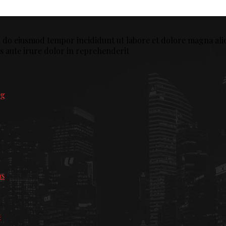
ed do eiusmod tempor incididunt ut labore et dolore magna ali
s aute irure dolor in reprehenderit
s