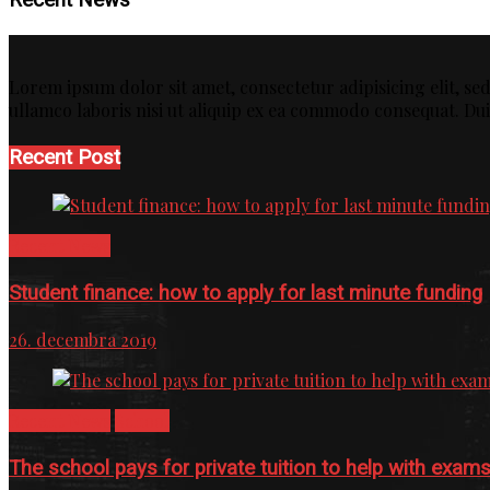
Lorem ipsum dolor sit amet, consectetur adipisicing elit, s
ullamco laboris nisi ut aliquip ex ea commodo consequat. Dui
Recent Post
Recent News
Student finance: how to apply for last minute funding
26. decembra 2019
Recent News
School
The school pays for private tuition to help with exam