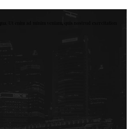
qua. Ut enim ad minim veniam, quis nostrud exercitation