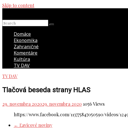
Skip to content
Domáce
Ekonomika
Zahraničné
Komentáre
Kultúra
TV DAV
TV DAV
Tlačová beseda strany HLAS
29. novembra 2020
29. novembra 2020
1056 Views
https://www.facebook.com/113775847050590/videos/12
←
Ľavicové noviny