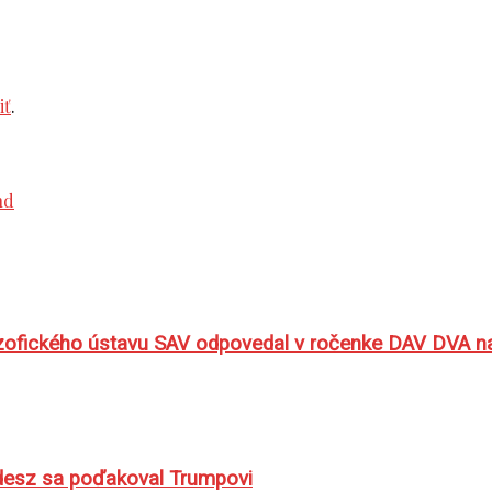
iť
.
lozofického ústavu SAV odpovedal v ročenke DAV DVA n
idesz sa poďakoval Trumpovi