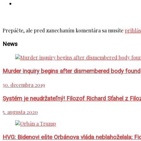
Pridaj komentár
Prepáčte, ale pred zanechaním komentára sa musíte
prihlás
News
Murder inquiry begins after dismembered body found
30. decembra 2019
Systém je neudržateľný! Filozof Richard Sťahel z Fi
5. augusta 2020
HVG: Bidenovi ešte Orbánova vláda neblahoželala; F