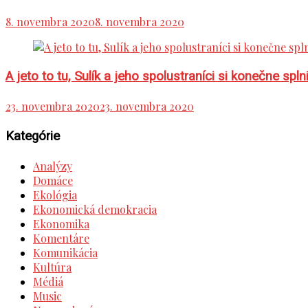
8. novembra 2020
8. novembra 2020
A jeto to tu, Sulík a jeho spolustraníci si konečne s
23. novembra 2020
23. novembra 2020
Kategórie
Analýzy
Domáce
Ekológia
Ekonomická demokracia
Ekonomika
Komentáre
Komunikácia
Kultúra
Médiá
Music