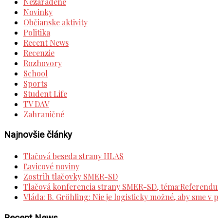
Nezaradené
Novinky
Občianske aktivity
Politika
Recent News
Recenzie
Rozhovory
School
Sports
Student Life
TV DAV
Zahraničné
Najnovšie články
Tlačová beseda strany HLAS
Ľavicové noviny
Zostrih tlačovky SMER-SD
Tlačová konferencia strany SMER-SD, téma:Referend
Vláda: B. Gröhling: Nie je logisticky možné, aby sme v 
Recent News