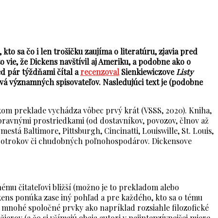
to sa čo i len trošičku zaujíma o literatúru, zjavia pred
to vie, že Dickens navštívil aj Ameriku, a podobne ako o
ed pár týždňami čítal a
recenzoval
Sienkiewiczove
Listy
tvá významných spisovateľov.
Nasledujúci text je (podobne
skom preklade vychádza vôbec prvý krát (VSSS, 2020). Kniha,
ravnými prostriedkami (od dostavníkov, povozov, člnov až
tá Baltimore, Pittsburgh, Cincinatti, Louiswille, St. Louis,
ch otrokov či chudobných poľnohospodárov. Dickensove
ému čitateľovi bližší (možno je to prekladom alebo
kens ponúka zase iný pohľad a pre každého, kto sa o tému
h mnohé spoločné prvky ako napríklad rozsiahle filozofické
erov (a čo si všímajú obaja autori v najintenzívnejšej miere