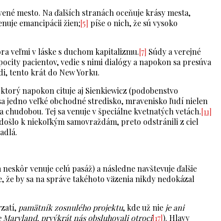
avené mesto. Na ďalších stranách oceňuje krásy mesta,
nuje emancipácii žien;
[5]
píše o nich, že sú vysoko
ora veľmi v láske s duchom kapitalizmu.
[7]
Súdy a verejné
ocity pacientov, vedie s nimi dialógy a napokon sa presúva
di, tento krát do New Yorku.
, ktorý napokon cituje aj Sienkiewicz (podobenstvo
a jedno veľké obchodné stredisko, mravenisko ľudí nielen
 a chudobou. Tej sa venuje v špeciálne kvetnatých vetách.
[11]
došlo k niekoľkým samovraždám, preto odstránili z ciel
adlá.
 neskôr venuje celú pasáž) a následne navštevuje ďalšie
, že by sa na správe takéhoto väzenia nikdy nedokázal
zatí,
pamätník zosnulého projektu
, kde už nie
je ani
e Maryland, prvýkrát nás obsluhovali otroci
[17]
). Hlavy