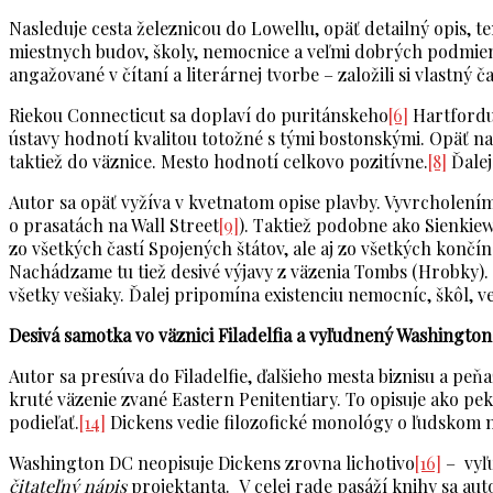
Nasleduje cesta železnicou do Lowellu, opäť detailný opis, t
miestnych budov, školy, nemocnice a veľmi dobrých podmienok
angažované v čítaní a literárnej tvorbe – založili si vlastný 
Riekou Connecticut sa doplaví do puritánskeho
[6]
Hartfordu,
ústavy hodnotí kvalitou totožné s tými bostonskými. Opäť na
taktiež do väznice. Mesto hodnotí celkovo pozitívne.
[8]
Ďalej
Autor sa opäť vyžíva v kvetnatom opise plavby. Vyvrcholením 
o prasatách na Wall Street
[9]
). Taktiež podobne ako Sienkiew
zo všetkých častí Spojených štátov, ale aj zo všetkých končín
Nachádzame tu tiež desivé výjavy z väzenia Tombs (Hrobky). 
všetky vešiaky. Ďalej pripomína existenciu nemocníc, škôl, ve
Desivá samotka vo väznici Filadelfia a vyľudnený Washingto
Autor sa presúva do Filadelfie, ďalšieho mesta biznisu a peň
kruté väzenie zvané Eastern Penitentiary. To opisuje ako pe
podieľať.
[14]
Dickens vedie filozofické monológy o ľudskom ne
Washington DC neopisuje Dickens zrovna lichotivo
[16]
– vyľ
čitateľný nápis
projektanta. V celej rade pasáží knihy sa a