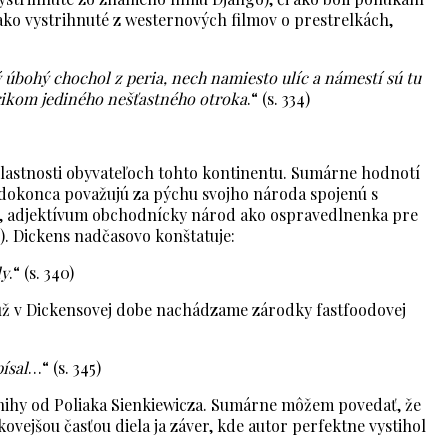
ako vystrihnuté z westernových filmov o prestrelkách,
ý úbohý chochol z peria, nech namiesto ulíc a námestí sú tu
rikom jediného nešťastného otroka
.“ (s. 334)
lastnosti obyvateľoch tohto kontinentu. Sumárne hodnotí
 dokonca považujú za pýchu svojho národa spojenú s
, adjektívum obchodnícky národ ako ospravedlnenka pre
). Dickens nadčasovo konštatuje:
ly
.“ (s. 340)
(už v Dickensovej dobe nachádzame zárodky fastfoodovej
ísal
…“ (s. 345)
nihy od Poliaka Sienkiewicza. Sumárne môžem povedať, že
vejšou časťou diela ja záver, kde autor perfektne vystihol