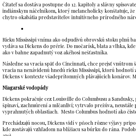
Čitateľ sa dostáva postupne do 12. kapitoly a slávny spisov
indiánskym náčelníkom, ktorý melancholicky konštatuje, že je
chytro okabátia predstaviteľov intuitívneho prírodného nár
Rieku Mississipi vníma ako odpudivú obrovskú stoku plnú bah
vydáva sa Dickens do prérie. Do močarísk, blata a vlhka, kd
ako v bahne zapadnutý voz akéhosi nešťastníka.
Následne sa vracia späť do Cincinnati, chce prejsť vnútrom 
vracia na nenávidenú hnedú rieku Mississipi, ktorú hodnotí
Dickens v kontexte všadeprítomných plávajúcich konárov. Mis
Niagarské vodopády
Dickens pokračuje cez Louisville do Columbusu a Sandusky, po
špinaví, zachmúrení a mlčanliví; vytrvalo prežúva, neustále 
vyprahnutých oblastiach. Mesto Columbus hodnotí ako čisté 
Prechádzajú nocou, Dickens vidí v pňoch rôzne výjavy pri
kde zostávajú vzhľadom na blížiacu sa búrku do rána. Podob
270).