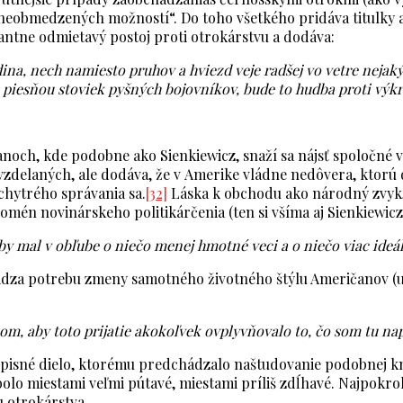
 „neobmedzených možností“. Do toho všetkého pridáva titulky 
zantne odmietavý postoj proti otrokárstvu a dodáva:
edina, nech namiesto pruhov a hviezd veje radšej vo vetre nejak
 piesňou stoviek pyšných bojovníkov, bude to hudba proti výk
ch, kde podobne ako Sienkiewicz, snaží sa nájsť spoločné v
zdelaných, ale dodáva, že v Amerike vládne nedôvera, ktorú
chytrého správania sa.
[32]
Láska k obchodu ako národný zvyk
omén novinárskeho politikárčenia (ten si všíma aj Sienkiewicz
y mal v obľube o niečo menej hmotné veci a o niečo viac ideá
ž uvádza potrebu zmeny samotného životného štýlu Američanov 
som, aby toto prijatie akokoľvek ovplyvňovalo to, čo som tu nap
opisné dielo, ktorému predchádzalo naštudovanie podobnej k
o miestami veľmi pútavé, miestami príliš zdĺhavé. Najpokroko
u otrokárstva.