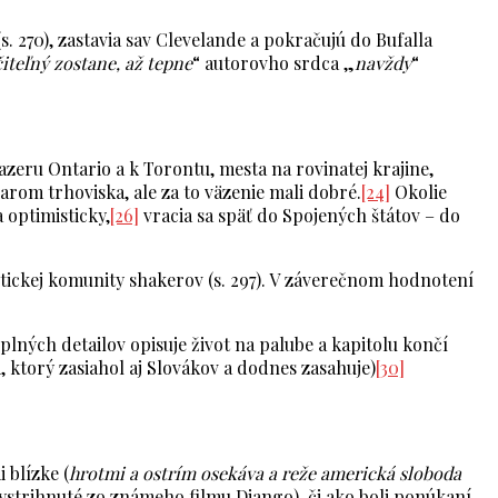
. 270), zastavia sav Clevelande a pokračujú do Bufalla
iteľný zostane, až tepne
“ autorovho srdca „
navždy
“
eru Ontario a k Torontu, mesta na rovinatej krajine,
om trhoviska, ale za to väzenie mali dobré.
[24]
Okolie
 optimisticky,
[26]
vracia sa späť do Spojených štátov – do
stickej komunity shakerov (s. 297). V záverečnom hodnotení
lných detailov opisuje život na palube a kapitolu končí
torý zasiahol aj Slovákov a dodnes zasahuje)
[30]
 blízke (
hrotmi a ostrím osekáva a reže americká sloboda
ystrihnuté zo známeho filmu Django), či ako boli ponúkaní