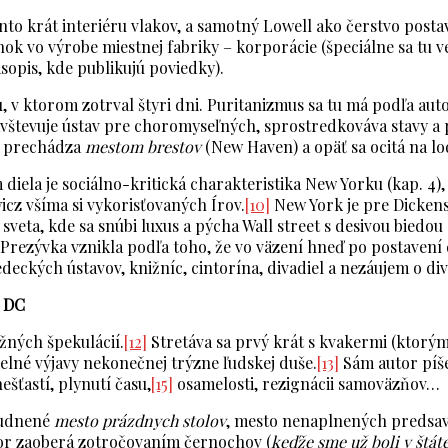
ento krát interiéru vlakov, a samotný Lowell ako čerstvo post
 vo výrobe miestnej fabriky – korporácie (špeciálne sa tu ve
časopis, kde publikujú poviedky).
 v ktorom zotrval štyri dni. Puritanizmus sa tu má podľa aut
vštevuje ústav pre choromyseľných, sprostredkováva stavy a p
 prechádza
mestom brestov
(New Haven) a opäť sa ocitá na lo
diela je sociálno-kritická charakteristika New Yorku (kap. 4)
icz všíma si vykorisťovaných Írov.
[10]
New York je pre Dickens
 sveta, kde sa snúbi luxus a pýcha Wall street s desivou biedou
Prezývka vznikla podľa toho, že vo väzení hneď po postavení 
deckých ústavov, knižníc, cintorína, divadiel a nezáujem o div
n DC
ažných špekulácií.
[12]
Stretáva sa prvý krát s kvakermi (ktorým
kelné výjavy nekonečnej trýzne ľudskej duše.
[13]
Sám autor píše
šťastí, plynutí času,
[15]
osamelosti, rezignácii samoväzňov…
udnené
mesto prázdnych stolov
, mesto nenaplnených predsav
utor zaoberá zotročovaním černochov (
keďže sme už boli v štát