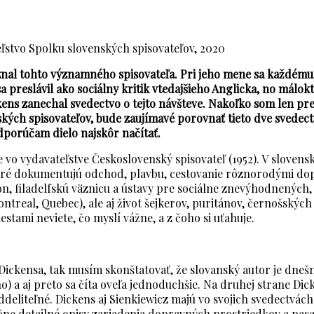
a sociálneho útlaku?
ľstvo Spolku slovenských spisovateľov, 2020
znal tohto významného spisovateľa. Pri jeho mene sa každému, k
sa preslávil ako sociálny kritik vtedajšieho Anglicka, no málok
ckens zanechal svedectvo o tejto návšteve. Nakoľko som len pr
nských spisovateľov, bude zaujímavé porovnať tieto dve svedec
odporúčam dielo najskôr načítať.
 vo vydavateľstve Československý spisovateľ (1952). V sloven
oré dokumentujú odchod, plavbu, cestovanie rôznorodými dop
filadelfskú väznicu a ústavy pre sociálne znevýhodnených, mes
treal, Quebec), ale aj život šejkerov, puritánov, černošský
estami neviete, čo myslí vážne, a z čoho si uťahuje.
ickensa, tak musím skonštatovať, že slovanský autor je dnešn
 a aj preto sa číta oveľa jednoduchšie. Na druhej strane Dic
ddeliteľné. Dickens aj Sienkiewicz majú vo svojich svedectvác
ne detailné opisy zariadenia dopravných prostriedkov a pasaži