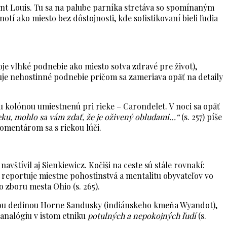
aint Louis. Tu sa na palube parníka stretáva so spomínaným
í ako miesto bez dôstojnosti, kde sofistikovaní bieli ľudia
oje vlhké podnebie ako miesto sotva zdravé pre život),
zuje nehostinné podnebie pričom sa zameriava opäť na detaily
sku kolónou umiestnenú pri rieke – Carondelet. V noci sa opäť
ieku, mohlo sa vám zdať, že je oživený obludami…“
(s. 257) píše
komentárom sa s riekou lúči.
štívil aj Sienkiewicz. Kočiši na ceste sú stále rovnakí:
e reportuje miestne pohostinstvá a mentalitu obyvateľov vo
 zboru mesta Ohio (s. 265).
skou dedinou Horne Sandusky (indiánskeho kmeňa Wyandot),
analógiu v istom etniku
potulných a nepokojných ľudí
(s.