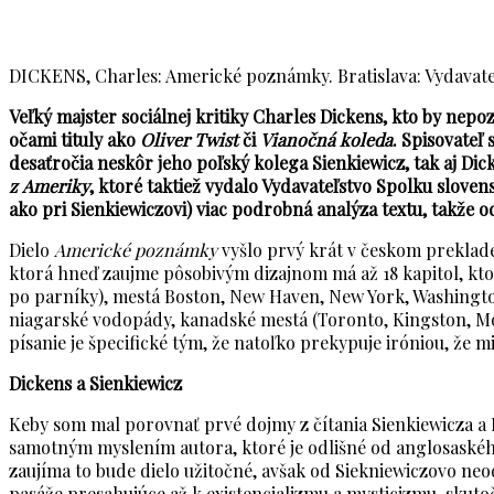
Amerika, zem neobmedzených možností alebo zem otrokárstva 
DICKENS, Charles: Americké poznámky. Bratislava: Vydavate
Veľký majster sociálnej kritiky Charles Dickens, kto by nepo
očami tituly ako
Oliver Twist
či
Vianočná koleda
. Spisovateľ 
desaťročia neskôr jeho poľský kolega Sienkiewicz, tak aj Di
z Ameriky
, ktoré taktiež vydalo Vydavateľstvo Spolku slove
ako pri Sienkiewiczovi) viac podrobná analýza textu, takže 
Dielo
Americké poznámky
vyšlo prvý krát v českom preklade
ktorá hneď zaujme pôsobivým dizajnom má až 18 kapitol, kt
po parníky), mestá Boston, New Haven, New York, Washington, 
niagarské vodopády, kanadské mestá (Toronto, Kingston, Mon
písanie je špecifické tým, že natoľko prekypuje iróniou, že mi
Dickens a Sienkiewicz
Keby som mal porovnať prvé dojmy z čítania Sienkiewicza a D
samotným myslením autora, ktoré je odlišné od anglosaského)
zaujíma to bude dielo užitočné, avšak od Siekniewiczovo neo
pasáže presahujúce až k existencializmu a mysticizmu, skutoč