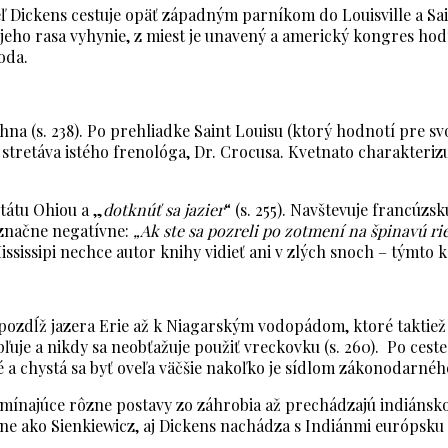
ateľ Dickens cestuje opäť západným parníkom do Louisville a S
ho rasa vyhynie, z miest je unavený a americký kongres hodnot
oda.
na (s. 238). Po prehliadke Saint Louisu (ktorý hodnotí pre sv
e stretáva istého frenológa, Dr. Crocusa. Kvetnato charakteri
štátu Ohiou a „
dotknúť sa jazier
“ (s. 255). Navštevuje francúz
 značne negatívne:
„Ak ste sa pozreli po zotmení na špinavú r
sissipi nechce autor knihy vidieť ani v zlých snoch – týmto 
zdĺž jazera Erie až k Niagarským vodopádom, ktoré taktiež nav
pľuje a nikdy sa neobťažuje použiť vreckovku (s. 260). Po cest
a chystá sa byť oveľa väčšie nakoľko je sídlom zákonodarného
pomínajúce rôzne postavy zo záhrobia až prechádzajú indián
ne ako Sienkiewicz, aj Dickens nachádza s Indiánmi európsku 