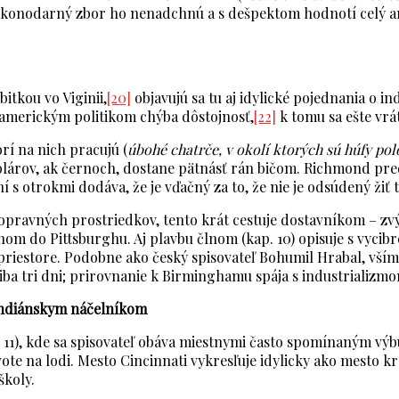
zákonodarný zbor ho nenadchnú a s dešpektom hodnotí celý am
itkou vo Viginii,
[20]
objavujú sa tu aj idylické pojednania o 
 americkým politikom chýba dôstojnosť,
[22]
k tomu sa ešte vrá
rí na nich pracujú (
úbohé chatrče, v okolí ktorých sú húfy po
 dolárov, ak černoch, dostane pätnásť rán bičom. Richmond pr
s otrokmi dodáva, že je vďačný za to, že nie je odsúdený žiť t
opravných prostriedkov, tento krát cestuje dostavníkom – zvýr
om do Pittsburghu. Aj plavbu člnom (kap. 10) opisuje s vyci
m priestore. Podobne ako český spisovateľ Bohumil Hrabal, vším
ží iba tri dni; prirovnanie k Birminghamu spája s industrial
s indiánskym náčelníkom
 11), kde sa spisovateľ obáva miestnymi často spomínaným výb
te na lodi. Mesto Cincinnati vykresľuje idylicky ako mesto krás
školy.