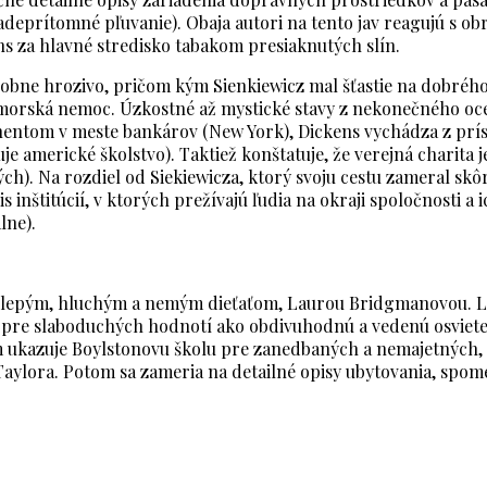
šadeprítomné pľuvanie). Obaja autori na tento jav reagujú s
 za hlavné stredisko tabakom presiaknutých slín.
dobne hrozivo, pričom kým Sienkiewicz mal šťastie na dobrého
morská nemoc. Úzkostné až mystické stavy z nekonečného oceán
nentom v meste bankárov (New York), Dickens vychádza z prísta
 americké školstvo). Taktiež konštatuje, že verejná charita 
ých). Na rozdiel od Siekiewicza, ktorý svoju cestu zameral sk
 inštitúcií, v ktorých prežívajú ľudia na okraji spoločnosti 
lne).
 slepým, hluchým a nemým dieťaťom, Laurou Bridgmanovou. Lá
cu pre slaboduchých hodnotí ako obdivuhodnú a vedenú osviet
 ukazuje Boylstonovu školu pre zanedbaných a nemajetných, 
aylora. Potom sa zameria na detailné opisy ubytovania, spome