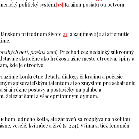
erický politický systém.
[18]
Krajinu posiatu otroctvom
indiánskom prírodnom živote
[21]
a zaujímavé je aj stretnutie
time.
lonahých detí, prašná zem
). Prechod cez neďaleký súkromný
edstavuje skutočne ako hrôzostrašné mesto otroctva, špiny a
am, kde je otroctvo.
azňuje konkrétne detaily, dialógy či krajinu a počasie.
breným spisovateľským talentom aj so zmyslom pre sebairóniu
a si aj rôzne postavy a postavičky na palube a
izmom, železiarňami a všadeprítomným dymom.
uchom lodného kotla, ale zároveň sa rozplýva na okolitou
ne, veselé, kvitnúce a živé (s. 224). Všíma si tiež fenomén