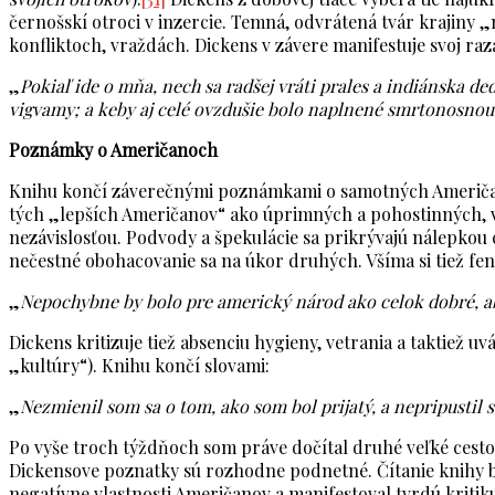
černošskí otroci v inzercie. Temná, odvrátená tvár krajiny
konfliktoch, vraždách. Dickens v závere manifestuje svoj ra
„
Pokiaľ ide o mňa, nech sa radšej vráti prales a indiánska d
vigvamy; a keby aj celé ovzdušie bolo naplnené smrtonosnou
Poznámky o Američanoch
Knihu končí záverečnými poznámkami o samotných Američano
tých „lepších Američanov“ ako úprimných a pohostinných, v
nezávislosťou. Podvody a špekulácie sa prikrývajú nálepkou 
nečestné obohacovanie sa na úkor druhých. Všíma si tiež fen
„
Nepochybne by bolo pre americký národ ako celok dobré, ab
Dickens kritizuje tiež absenciu hygieny, vetrania a taktie
„kultúry“). Knihu končí slovami:
„
Nezmienil som sa o tom, ako som bol prijatý, a nepripustil 
Po vyše troch týždňoch som práve dočítal druhé veľké cest
Dickensove poznatky sú rozhodne podnetné. Čítanie knihy bol
negatívne vlastnosti Američanov a manifestoval tvrdú kritik