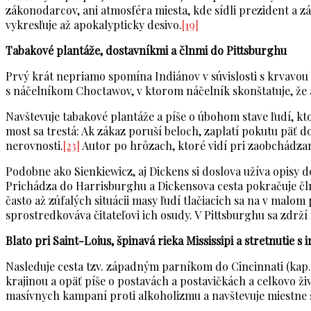
zákonodarcov, ani atmosféra miesta, kde sídli prezident a 
vykresľuje až apokalypticky desivo.
[19]
Tabakové plantáže, dostavníkmi a člnmi do Pittsburghu
Prvý krát nepriamo spomína Indiánov v súvislosti s krvavou b
s náčelníkom Choctawov, v ktorom náčelník skonštatuje, že
Navštevuje tabakové plantáže a píše o úbohom stave ľudí, kto
most sa trestá: Ak zákaz poruší beloch, zaplatí pokutu päť
nerovnosti.
[23]
Autor po hrôzach, ktoré vidí pri zaobchádzaní 
Podobne ako Sienkiewicz, aj Dickens si doslova užíva opisy d
Prichádza do Harrisburghu a Dickensova cesta pokračuje čln
často až zúfalých situácii masy ľudí tlačiacich sa na v malo
sprostredkováva čitateľovi ich osudy. V Pittsburghu sa zdr
Blato pri Saint-Loius, špinavá rieka Mississipi a stretnutie 
Nasleduje cesta tzv. západným parníkom do Cincinnati (kap.
krajinou a opäť píše o postavách a postavičkách a celkovo živo
masívnych kampaní proti alkoholizmu a navštevuje miestne 