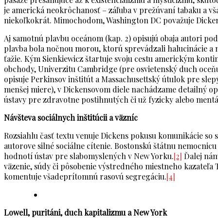
je americká neokrôchanosť – záľuba v prežúvaní tabaku a v
niekoľkokrát. Mimochodom, Washington DC považuje Dickens
Aj samotnú plavbu oceánom (kap. 2) opisujú obaja autori po
plavba bola nočnou morou, ktorú sprevádzali halucinácie a 
ťažie. Kým Sienkiewicz štartuje svoju cestu americkým konti
obchody, Univerzitu Cambridge (pre osvietenský duch oceňuje
opisuje Perkinsov inštitút a Massachusettský útulok pre slep
menšej miere), v Dickensovom diele nachádzame detailný opis
ústavy pre zdravotne postihnutých či už fyzicky alebo mentá
Návšteva sociálnych inštitúcii a väzníc
Rozsiahlu časť textu venuje Dickens pokusu komunikácie so
autorove silné sociálne cítenie. Bostonskú štátnu nemocni
hodnotí ústav pre slabomyslených v New Yorku.
[2]
Ďalej nám
väzenie, súdy či pôsobenie výstredného miestneho kazateľa T
komentuje všadeprítomnú rasovú segregáciu.
[4]
Lowell, puritáni, duch kapitalizmu a New York