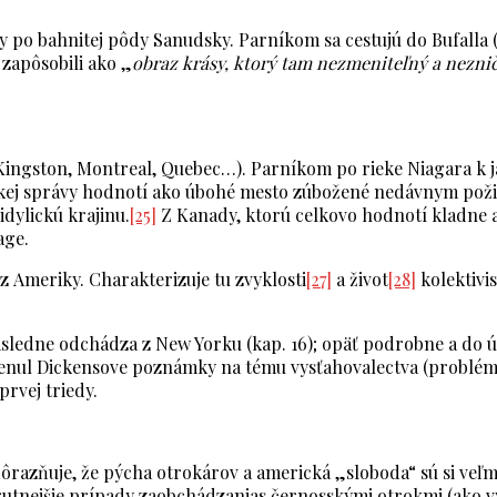
 po bahnitej pôdy Sanudsky. Parníkom sa cestujú do Bufalla (s
zapôsobili ako „
obraz krásy, ktorý tam nezmeniteľný a neznič
ngston, Montreal, Quebec…). Parníkom po rieke Niagara k jaz
kej správy hodnotí ako úbohé mesto zúbožené nedávnym požiar
idylickú krajinu.
[25]
Z Kanady, ktorú celkovo hodnotí kladne a
age.
 Ameriky. Charakterizuje tu zvyklosti
[27]
a život
[28]
kolektivi
sledne odchádza z New Yorku (kap. 16); opäť podrobne a do úp
nul Dickensove poznámky na tému vysťahovalectva (problém, k
prvej triedy.
ôrazňuje, že pýcha otrokárov a americká „sloboda“ sú si veľmi
krutnejšie prípady zaobchádzanias černosskými otrokmi (ako v