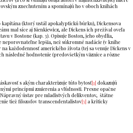
 obrovským znechutením a spomínajú ho v oboch knihách
 kapitána (ktorý ustál apokalyptickú búrku), Dickensova
u mal síce aj Sienkiewicz, ale Dickens ich prežíval oveľa
vu v Bostone (kap. 3). Opisuje Boston, jeho obydlia,
je neporovnateľne lepšia, než súkromné nadácie (v knihe
ôr na každodennosť amerického života (tej sa venuje Dickens v
a ich následné hodnotenie (predovšetkým väznice a rôzne
skavosť s akým charakterizuje túto bytosť
[1]
dokazujú
enými princípmi zmierenia a vľúdnosti. Presne opačne
Nápravný ústav pre mladistvých delikventov, štátne
nie tiež filozofov transcendentalistov
[3]
a kriticky