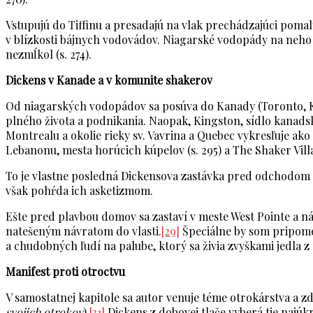
Vstupujú do Tiffinu a presadajú na vlak prechádzajúci pomaly
v blízkosti bájnych vodovádov. Niagarské vodopády na neho 
nezmĺkol (s. 274).
Dickens v Kanade a v komunite shakerov
Od niagarských vodopádov sa posúva do Kanady (Toronto, Ki
plného života a podnikania. Naopak, Kingston, sídlo kanads
Montrealu a okolie rieky sv. Vavrina a Quebec vykresľuje ako 
Lebanonu, mesta horúcich kúpelov (s. 295) a The Shaker Vill
To je vlastne posledná Dickensova zastávka pred odchodom z
však pohŕda ich asketizmom.
Ešte pred plavbou domov sa zastaví v meste West Pointe a ná
natešeným návratom do vlasti.
[29]
Špeciálne by som pripome
a chudobných ľudí na palube, ktorý sa živia zvyškami jedla z 
Manifest proti otroctvu
V samostatnej kapitole sa autor venuje téme otrokárstva a zd
svojich otrokov
).
[31]
Dickens z dobovej tlače vyberá tie najú