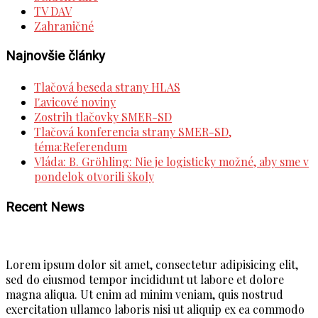
TV DAV
Zahraničné
Najnovšie články
Tlačová beseda strany HLAS
Ľavicové noviny
Zostrih tlačovky SMER-SD
Tlačová konferencia strany SMER-SD,
téma:Referendum
Vláda: B. Gröhling: Nie je logisticky možné, aby sme v
pondelok otvorili školy
Recent News
Lorem ipsum dolor sit amet, consectetur adipisicing elit,
sed do eiusmod tempor incididunt ut labore et dolore
magna aliqua. Ut enim ad minim veniam, quis nostrud
exercitation ullamco laboris nisi ut aliquip ex ea commodo