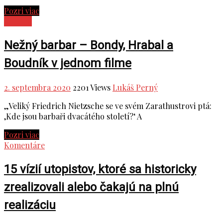
Pozri viac
Kultúra
Nežný barbar – Bondy, Hrabal a
Boudník v jednom filme
2. septembra 2020
2201 Views
Lukáš Perný
„Veliký Friedrich Nietzsche se ve svém Zarathustrovi ptá:
‚Kde jsou barbaři dvacátého století?‘ A
Pozri viac
Komentáre
15 vízií utopistov, ktoré sa historicky
zrealizovali alebo čakajú na plnú
realizáciu