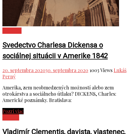
Recenzie
Svedectvo Charlesa Dickensa o
sociálnej situácii v Amerike 1842
20. septembra 2020
30. septembra 2020
1003 Views
Lukáš
Perný
Amerika, zem neobmedzených možností alebo zem
otrokárstva a sociálneho útlaku? DICKENS, Charles:
Americké poznámky. Bratislava:
Pozri viac
Kultúra
Vladimír Clementis, davista, vlastenec,