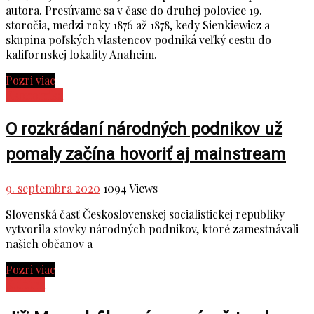
autora. Presúvame sa v čase do druhej polovice 19.
storočia, medzi roky 1876 až 1878, kedy Sienkiewicz a
skupina poľských vlastencov podniká veľký cestu do
kalifornskej lokality Anaheim.
Pozri viac
Ekonomika
O rozkrádaní národných podnikov už
pomaly začína hovoriť aj mainstream
9. septembra 2020
1094 Views
Slovenská časť Československej socialistickej republiky
vytvorila stovky národných podnikov, ktoré zamestnávali
našich občanov a
Pozri viac
Kultúra