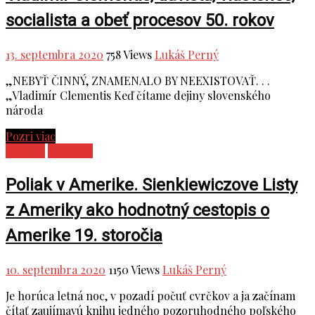
socialista a obeť procesov 50. rokov
13. septembra 2020
758 Views
Lukáš Perný
„NEBYŤ ČINNÝ, ZNAMENALO BY NEEXISTOVAŤ. . .
„Vladimír Clementis Keď čítame dejiny slovenského
národa
Pozri viac
Kultúra
Recenzie
Poliak v Amerike. Sienkiewiczove Listy
z Ameriky ako hodnotný cestopis o
Amerike 19. storočia
10. septembra 2020
1150 Views
Lukáš Perný
Je horúca letná noc, v pozadí počuť cvrčkov a ja začínam
čítať zaujímavú knihu jedného pozoruhodného poľského