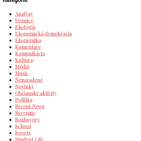
Analýzy
Domáce
Ekológia
Ekonomická demokracia
Ekonomika
Komentáre
Komunikácia
Kultúra
Médiá
Music
Nezaradené
Novinky
Občianske aktivity
Politika
Recent News
Recenzie
Rozhovory
School
Sports
Student Life