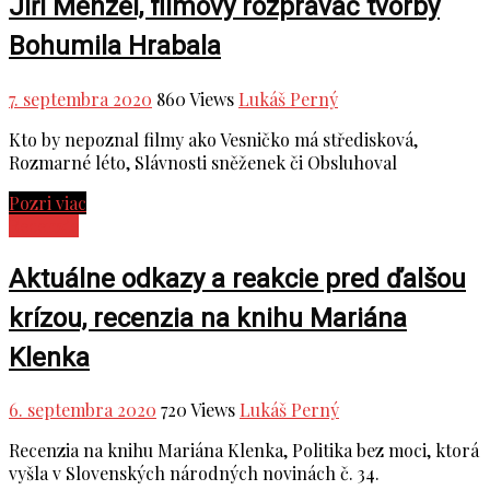
Jiři Menzel, filmový rozprávač tvorby
Bohumila Hrabala
7. septembra 2020
860 Views
Lukáš Perný
Kto by nepoznal filmy ako Vesničko má středisková,
Rozmarné léto, Slávnosti sněženek či Obsluhoval
Pozri viac
Recenzie
Aktuálne odkazy a reakcie pred ďalšou
krízou, recenzia na knihu Mariána
Klenka
6. septembra 2020
720 Views
Lukáš Perný
Recenzia na knihu Mariána Klenka, Politika bez moci, ktorá
vyšla v Slovenských národných novinách č. 34.