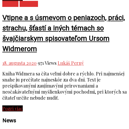
Kultúra
Recenzie
Vtipne a s úsmevom o peniazoch, práci,
strachu, šťastí a iných témach so
švajčiarskym spisovateľom Ursom
Widmerom
18. augusta 2020
971 Views
Lukáš Perný
Kniha Widmera sa číta veľmi dobre a rýchlo. Pri najmenšej
snahe ju prečítate najneskôr za dva dni. Text je
prešpikovanými zaujímavými prirovnaniami a
neočakávateľnými myšlienkovými pochodmi, pri ktorých sa
čitateľ určite nebude nudiť.
Pozri viac
News