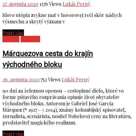
27. augusta 2020
1376 Views
Lukáš Perný
Slovo utópia zvykne mať v hovorovej reči skôr nádych
výsmechu a skrytý význam v
Pozri viac
Kultúra
Recenzie
Márquezova cesta do krajín
východného bloku
26. augusta 2020
752 Views
Lukáš Perný
90 dní za železnou oponou – cestopisné dielo, ktoré vo
forme pútavého rozprávania opisuje život obyvateľov
východného bloku. Autorom je Gabriel José García
Márquez (* 1927 – † 2014), známy kolumbijský spisovateľ,
žurnalista, scenárista, nositeľ Nobelovej ceny za literatúru,
predstaviteľ magického realizmu.
Pozri viac