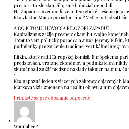
prečo sa to zle skončilo, sme bohužiaľ nepodali.
Na Západe si uvedomili, že to teoretické riešenie je 
Kto vlastne Marxa poriadne čítal? Veď je to tridsaťtisíc
A ČO K TOMU HOVORIA FILOZOFI ZÁPADU?
Kapitalizmus zažije presne v okamihu svojho konečného
Tomuto verí politický poradca a autor Jeremy Rifkin, 
podmienky pre zničenie tradičnej vertikálne integrova
Rifkin, ktorý radil Európskej komisii, Európskemu parl
predstavách, vrátane ekonómov a podnikateľov, nikdy 
skutočnosti znížiť medzné náklady takmer na nulu, čo
*
Kto nepozná jeden z viacerých zákonov objavených Ma
Marxova vízia zmenená na realitu objavu a ním objaven
Prihláste sa pre odoslanie odpovede
WannabeeP