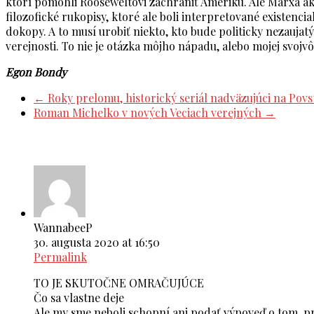
ktorí pomohli Rooseweltovi zachrániť Ameriku. Ale Marxa ak
filozofické rukopisy, ktoré ale boli interpretované existenci
dokopy. A to musí urobiť niekto, kto bude politicky nezaujat
verejnosti. To nie je otázka môjho nápadu, alebo mojej svojvô
Egon Bondy
←
Roky prelomu, historický seriál nadväzujúci na Pov
Roman Michelko v nových Veciach verejných
→
9 thoughts on “
Kto dnes vládne svetu, Rozhovor s 
WannabeeP
30. augusta 2020 at 16:50
Permalink
TO JE SKUTOČNE OMRAČUJÚCE
Čo sa vlastne deje
Ale my sme neboli schopní ani podať výpoveď o tom, preč