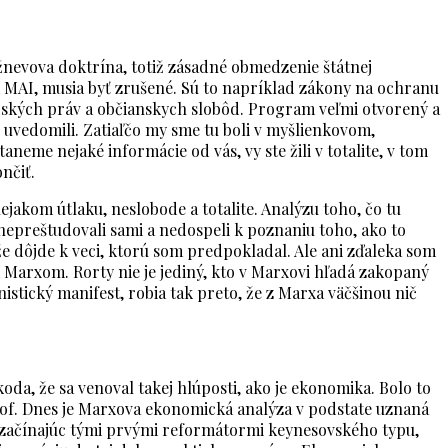
nevova doktrína, totiž zásadné obmedzenie štátnej
 MAI, musia byť zrušené. Sú to napríklad zákony na ochranu
udských práv a občianskych slobôd. Program veľmi otvorený a
, uvedomili. Zatiaľčo my sme tu boli v myšlienkovom,
neme nejaké informácie od vás, vy ste žili v totalite, v tom
nčiť.
ejakom útlaku, neslobode a totalite. Analýzu toho, čo tu
o nepreštudovali sami a nedospeli k poznaniu toho, ako to
že dôjde k veci, ktorú som predpokladal. Ale ani zďaleka som
 Marxom. Rorty nie je jediný, kto v Marxovi hľadá zakopaný
istický manifest, robia tak preto, že z Marxa väčšinou nič
oda, že sa venoval takej hlúposti, ako je ekonomika. Bolo to
ozof. Dnes je Marxova ekonomická analýza v podstate uznaná
– začínajúc tými prvými reformátormi keynesovského typu,