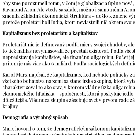
Aby sme porozumeli tomu, v čom je globalizácia úplne nová, 
Raymond Aron. Ale vtedy sa zdalo, možno i samotnému Aronovi,
zmenila základná ekonomická štruktúra – došlo k zmene výro
pretože proletári boli ľudia, ktorí nevlastnili nič okrem svoje
Kapitalizmus bez proletariátu a kapitalistov
Proletariát nie je definovaný podľa miery svojej chudoby, ale
to tiež nahlas nevyhlasovali, že prestali existovať. Podľa v
nepredstavuje kapitalistov, ale finančnú oligarchiu. Počet j
pritom je nás viac ako 6 miliárd. Podľa sociologických definíc
Karol Marx napísal, že kapitalizmus, keď nebude politicky 
všetkého bohatstva na zemi sa stane úzka skupina, ktorá vy
charakterizoval to ako stav, v ktorom vládne úzka oligarchi
ekonomického hľadiska – spoločnosti, ktorá poskytuje jedlo a 
dôležitejšia. Vládnuca skupina zásobuje svet v prvom rade z
krajiny.
Demografia a výrobný spôsob
Marx hovoril o tom, že demografickým zákonom kapitalizmu 
technologickej zmene výrobných prostriedkov sa demograf