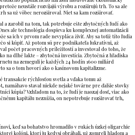
retože neustále rozvíjajú výrobu a rozširujú trh. To sa ale
trh sa už vôbec nerozširoval. Niet sa kam rozširovať.
dal a zarobil na tom, tak potrebuje ešte zbytočných ľudí ako
Dnes ale technológia dospieva ku komplexnej automatizácii
že sa ich v prvom rade nevypláca živiť. Aby sa totiž títo ľudia
ečo si kúpiť. Až potom sú pre podnikateľa lukratívni, až
val počet pracovných príležitostí a investoval do toho, že
etko na dlhé lakte – zbytočná investícia. Zbytočná z hľadiska
ernetu na zemeguli je každých 24 hodín 1600 miliárd
reto sa o tom hovorí ako o kasínovom kapitalizme.
é transakcie rýchlosťou svetla a vďaka tomu až
t, namáhavo staval niekde nejaké továrne pre ďalšie stovky
tníci kúpia? Vzhľadom na to, že ľudí je naozaj dosť, viac ako
nančnému kapitálu neznížia, on nepotrebuje rozširovať trh,
novi, keď sa bohatstvo hromadilo v rukách úzkej oligarchie
ktorej kolóni, ktorí ju kedysi obrábali, už zomreli hladom a