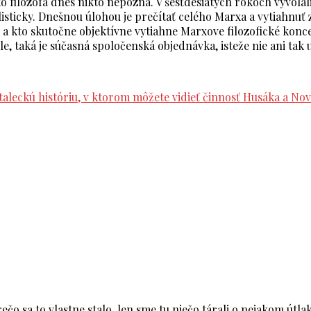
o filozofa dnes nikto nepozná. V šesťdesiatych rokoch vyvol
alisticky. Dnešnou úlohou je prečítať celého Marxa a vytiahnuť
ý a kto skutočne objektívne vytiahne Marxove filozofické konce
le, taká je súčasná spoločenská objednávka, isteže nie ani tak
staleckú históriu, v ktorom môžete vidieť činnosť Husáka a N
Egonom Bondy z roku 2000
”
o sa to vlastne stalo, len sme tu niečo tárali o nejakom útlaku