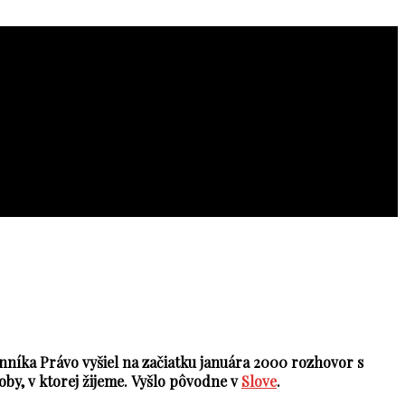
 denníka Právo vyšiel na začiatku januára 2000 rozhovor s
y, v ktorej žijeme.
Vyšlo pôvodne v
Slove
.