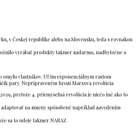
cku, v Českej republike alebo na Slovensku, teda s rovnakou
 umožnilo vyrábať produkty takmer zadarmo, nadbytočne a
ieho omylu vlastníkov. UI im exponenciálnym rastom
láčik pary. Nepripraveným hrozí Marxova revolúcia.
2039, pretože 4. priemyselná revolúcia je niečo iné ako to
ali adaptovať na zmeny spôsobené napríklad zavedením
ože sa to udeje takmer NARAZ.