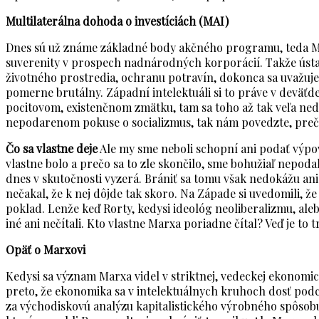
Multilaterálna dohoda o investíciách (MAI)
Dnes sú už známe základné body akčného programu, teda MAI
suverenity v prospech nadnárodných korporácií. Takže ústa
životného prostredia, ochranu potravín, dokonca sa uvažuje
pomerne brutálny. Západní intelektuáli si to práve v deväťde
pocitovom, existenčnom zmätku, tam sa toho až tak veľa nedial
nepodarenom pokuse o socializmus, tak nám povedzte, prečo s
Čo sa vlastne deje
Ale my sme neboli schopní ani podať výpoveď
vlastne bolo a prečo sa to zle skončilo, sme bohužiaľ nepodal
dnes v skutočnosti vyzerá. Brániť sa tomu však nedokážu ani 
nečakal, že k nej dôjde tak skoro. Na Západe si uvedomili, 
poklad. Lenže keď Rorty, kedysi ideológ neoliberalizmu, aleb
iné ani nečítali. Kto vlastne Marxa poriadne čítal? Veď je to t
Opäť o Marxovi
Kedysi sa význam Marxa videl v striktnej, vedeckej ekonomicke
preto, že ekonomika sa v intelektuálnych kruhoch dosť podce
za východiskovú analýzu kapitalistického výrobného spôsob