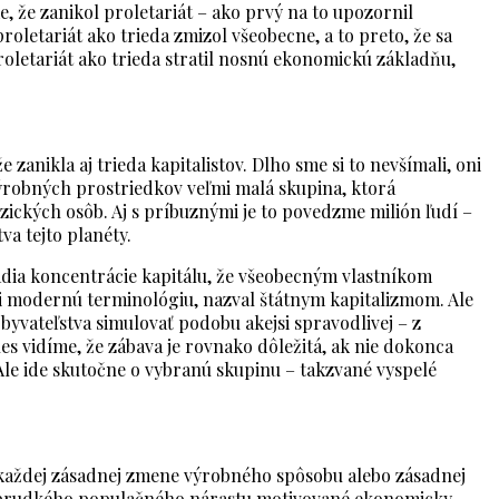
, že zanikol proletariát – ako prvý na to upozornil
roletariát ako trieda zmizol všeobecne, a to preto, že sa
letariát ako trieda stratil nosnú ekonomickú základňu,
zanikla aj trieda kapitalistov. Dlho sme si to nevšímali, oni
 výrobných prostriedkov veľmi malá skupina, ktorá
yzických osôb. Aj s príbuznými je to povedzme milión ľudí –
va tejto planéty.
ádia koncentrácie kapitálu, že všeobecným vlastníkom
ii modernú terminológiu, nazval štátnym kapitalizmom. Ale
byvateľstva simulovať podobu akejsi spravodlivej – z
nes vidíme, že zábava je rovnako dôležitá, ak nie dokonca
Ale ide skutočne o vybranú skupinu – takzvané vyspelé
 každej zásadnej zmene výrobného spôsobu alebo zásadnej
y prudkého populačného nárastu motivované ekonomicky