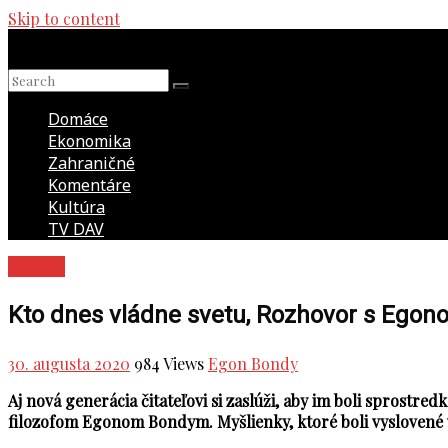
Skip to content
Domáce
Ekonomika
Zahraničné
Komentáre
Kultúra
TV DAV
Analýzy
Kto dnes vládne svetu, Rozhovor s Egon
30. augusta 2020
984 Views
Egon Bondy
Aj nová generácia čitateľovi si zaslúži, aby im boli sprostre
filozofom Egonom Bondym. Myšlienky, ktoré boli vyslovené v