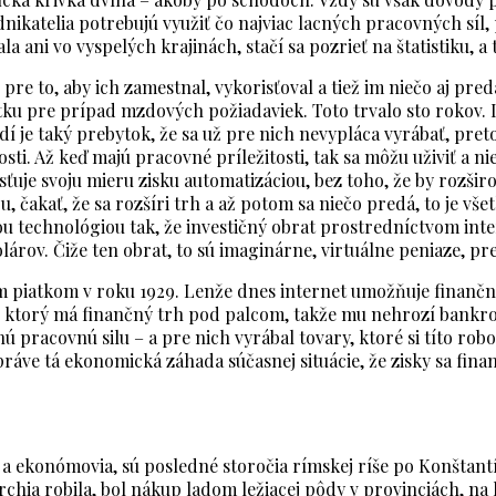
ikatelia potrebujú využiť čo najviac lacných pracovných síl, p
 ani vo vyspelých krajinách, stačí sa pozrieť na štatistiku, a 
 pre to, aby ich zamestnal, vykorisťoval a tiež im niečo aj pre
ku pre prípad mzdových požiadaviek. Toto trvalo sto rokov. 
udí je taký prebytok, že sa už pre nich nevypláca vyrábať, preto
osti. Až keď majú pracovné príležitosti, tak sa môžu uživiť a ni
ťuje svoju mieru zisku automatizáciou, bez toho, že by rozširo
u, čakať, že sa rozšíri trh a až potom sa niečo predá, to je vš
ou technológiou tak, že investičný obrat prostredníctvom int
olárov. Čiže ten obrat, to sú imaginárne, virtuálne peniaze, p
ym piatkom v roku 1929. Lenže dnes internet umožňuje finančn
a, ktorý má finančný trh pod palcom, takže mu nehrozí bankro
nú pracovnú silu – a pre nich vyrábal tovary, ktoré si títo robo
je práve tá ekonomická záhada súčasnej situácie, že zisky sa fi
a ekonómovia, sú posledné storočia rímskej ríše po Konštantí
rchia robila, bol nákup ladom ležiacej pôdy v provinciách, na 