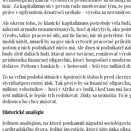
ináč. Za kapitalizmu sú v prvom rade motivované tým, že podn
práve v uplynulom desaťročí nedialo – výroba sa nerozširovala
Ale okrem toho, že klasický kapitalizmus potrebuje veľa ľudí,
záložnú armádu nezamestnaných, hoci aj skrytých, ako poist
výroby, takže pracovné sily, ani tie lacné, nie sú potrebné. Ľ
mohli uživiť, museli by sa pre nich vytvoriť pracovné príležit
potom z nich podnikateľ niečo má. Ale dnes si podnikateľ zais
bude živiť ďalších ľudí. Stavať nové továrne, rozširovať výrob
príslušníka finančnej oligarchie, ktorý hospodári s modern
dolárov. Pritom v bankách – v hotovosti – leží 650 miliárd d
To sa veľmi podobá situácii v Spojených štátoch pred čiern
štyridsaťpercentný zisk. Tak prečo by sa finančný oligarch
milióny robotníkov – hoci v Afrike a v Indii, i keď tam má lac
šesť miliárd, je lepšie trh redukovať. Zisky sa neznížia. To 
dokonca ho chce zužovať.
Historické analógie
Jedinou analógiou, na ktorú poukazujú západní sociológovia 
carihradského dvora. Jediné investície, ktoré táto úzka oliga