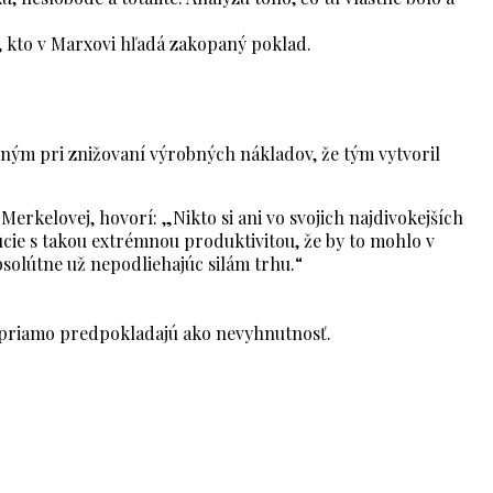
, kto v Marxovi hľadá zakopaný poklad.
šným pri znižovaní výrobných nákladov, že tým vytvoril
erkelovej, hovorí: „Nikto si ani vo svojich najdivokejších
ie s takou extrémnou produktivitou, že by to mohlo v
olútne už nepodliehajúc silám trhu.“
ho priamo predpokladajú ako nevyhnutnosť.