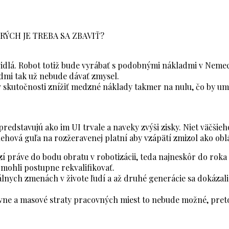
ÝCH JE TREBA SA ZBAVIŤ?
avidlá. Robot totiž bude vyrábať s podobnými nákladmi v Neme
admi tak už nebude dávať zmysel.
lo v skutočnosti znížiť medzné náklady takmer na nulu, čo by
 predstavujú ako im UI trvale a naveky zvýši zisky. Niet väčš
nehová guľa na rozžeravenej platní aby vzápätí zmizol ako ob
zí práve do bodu obratu v robotizácii, teda najneskôr do roka 
 mohli postupne rekvalifikovať.
ikálnych zmenách v živote ľudí a až druhé generácie sa dokáz
sívne a masové straty pracovných miest to nebude možné, pret