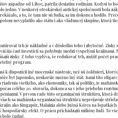
átov západne od Líbye, patrila desiatim rodinám. Kedysi to bola
olo jedno. V neskorej otrokárskej antickej spoločnosti bola
ekážalo, a to, že tam nie sú ľudia, sa im dokonca hodilo. Prečo
potom nevyplatilo ako štátu i ako vládnucej skupine, ktorá ti
. Rozširovať trh je nákladné a v dôsledku toho i zbytočné. Zi
ajväčšia časť investícií sa pohybuje medzi vyspelými krajinam
šajú zisky. Z toho vyplýva, že redukovať trh, znížiť počet pra
reteľný program.
á k dispozícii iné mocenské nástroje, než sú žoldnieri, ktor
 môže byť Japonsko, neskoršie možno iný štát. Sami títo oliga
a riadenia všetkého, ako ekonomiky, tak aj politiky, je mafián
očas celého 20. storočia, dokonca sa v jeho priebehu rozvinula.
i peniazmi. V prvom rade túto organizačnú štruktúru, ktorá d
iach sa mafiánska organizačná štruktúra neprejavuje strieľan
krajín ako Singapúr, Malajzia alebo Južná Kórea na lopatkách
hospodársky efekt. O prácu prichádzajú milióny ľudí. To všetk
m bolo čudné.