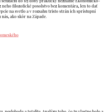
ali senzáciu do tej doby prakticky neznáme Ekonomicko-
 z neho filozofické posolstvo bez komentára, len to dať
pcie na svetlo a v rozsahu tristo strán ich sprístupní
 u nás, ako skôr na Západe.
ovomeského
, neslobode a totalite. Analýzu toho, čo tu vlastne bolo a