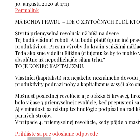
30. augusta 2020 at 17:13
Permalink
MÁ BONDY PRAVDU – IDE O ZBYTOČNYCH ĽUDÍ, KTOR
Štvrtá priemyselná revolúcia už búši na dvere.
Tej budú vládnuť roboti. A tu budú platiť úplne iné pr
produktivitou. Presun výroby do krajín s nižšími nákl
Teda ako sme videli u Rifkina (citujem): že by to moh
absolútne už nepodliehajúc silám trhu.“
TO JE KONIEC KAPITALIZMU.
Vlastníci (kapitalisti) si z nejakého neznámeho dôvodu
produktivity podrazí nohy a kapitalizmus zasyčí ako s
Možnosť poslednej revolúcie a je otázka či krvavej, hro
bolo v čase 3.priemyselnej revolúcie, keď prepustení sa
Aj v minulosti sa nástup technológie podpísal na rad
parných strojov.
V prípade 4. priemyselnej revolúcie, kedy pôjde o ma
Prihláste sa pre odoslanie odpovede