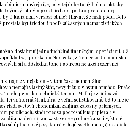
 obilnica rímskej ríše, no v tej dobe to už bola prakticky
 základným výrobným prostriedkom pôda a preto do nej
 by tí ľudia mali vyrábať obilie? Hlavne, že mali pôdu. Bolo
ež prestala byť triedou i podľa súčasných nemarxistických
sky možno dosiahnuť jednoduchšími finančnými operáciami. Už
i. Napríklad z Japonska do Nemecka, z Nemecka do Japonska.
covných síl a dôsledku toho i potrebu nejakej rezervnej
ých si najme v nejakom – v tom čase momentálne
rchovia nemajú vlastný štát, nevydržujú vlastnú armádu. Prečo
sky. To chápem ako technický termín. Mafia je zaujímavá
 Jej vnútorná štruktúra je veľmi sofistikovaná. Už to nie je
nes riadi svetovú ekonomiku, zaujíma zábavný priemysel,
ím po uliciach, stačí predsa podpísať kus papiera a v
. Zo dňa na deň sú tam zastavené výrobné kapacity, ktoré
o sú úplne nové javy, ktoré vrhajú svetlo na to, čo sa dialo