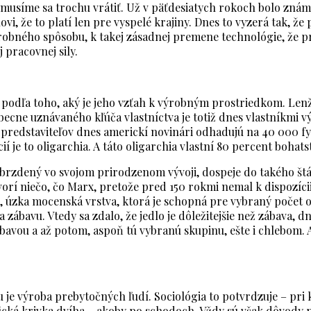
musíme sa trochu vrátiť. Už v päťdesiatych rokoch bolo známe
 že to platí len pre vyspelé krajiny. Dnes to vyzerá tak, že p
bného spôsobu, k takej zásadnej premene technológie, že pro
j pracovnej sily.
 podľa toho, aký je jeho vzťah k výrobným prostriedkom. Lenže 
šeobecne uznávaného kľúča vlastníctva je totiž dnes vlastníkmi
ej predstaviteľov dnes americkí novinári odhadujú na 40 000 f
ií je to oligarchia. A táto oligarchia vlastní 80 percent bohatst
zabrzdený vo svojom prirodzenom vývoji, dospeje do takého št
tvorí niečo, čo Marx, pretože pred 150 rokmi nemal k dispozíc
a, úzka mocenská vrstva, ktorá je schopná pre vybraný počet o
zábavu. Vtedy sa zdalo, že jedlo je dôležitejšie než zábava, d
ábavou a až potom, aspoň tú vybranú skupinu, ešte i chlebom. 
je výroba prebytočných ľudí. Sociológia to potvrdzuje – pri
ická krivka dvíha – akoby po schodoch. Vždy sú však dôvod