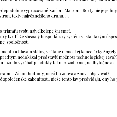
pravdepodobne vypracované Karlom Marxom. Rorty nie je jediný
 strán, texty najrôznejšieho druhu. …
 triumfu svoju najveľkolepejšiu smrť.
ktorý tvrdí, že súčasný hospodársky systém sa stal takým úspe
nej spoločnosti.
amentu a hlavám štátov, vrátane nemeckej kancelárky Angely M
predtým nedokázal predstaviť možnosť technologickej revolúc
 umožnilo vyrábať produkty takmer zadarmo, nadbytočne a abs
rxom – Zákon hodnoty, musí ho znova a znova objavovať!
é spoločenské zákonitosti, nieže tento jav predvídajú, ony 