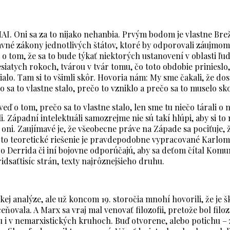
. Oni sa za to nijako nehanbia. Prvým bodom je vlastne Brež
vné zákony jednotlivých štátov, ktoré by odporovali záujmom
 o tom, že sa to bude týkať niektorých ustanovení v oblasti ľ
siatych rokoch, tvárou v tvár tomu, čo toto obdobie prinieslo
o. Tam si to všimli skôr. Hovoria nám: My sme čakali, že dosta
a to vlastne stalo, prečo to vzniklo a prečo sa to muselo sko
 o tom, prečo sa to vlastne stalo, len sme tu niečo tárali o n
i. Západní intelektuáli samozrejme nie sú takí hlúpi, aby si t
oni. Zaujímavé je, že všeobecne práve na Západe sa pociťuje, 
že to teoretické riešenie je pravdepodobne vypracované Karlom
o Derrida či iní bojovne odporúčajú, aby sa deťom čítal Komun
ridsaťtisíc strán, texty najrôznejšieho druhu.
j analýze, ale už koncom 19. storočia mnohí hovorili, že je šk
ňovala. A Marx sa vraj mal venovať filozofii, pretože bol fil
u i v nemarxistických kruhoch. Buď otvorene, alebo potichu 