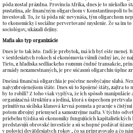
pôda zostal prázdna. Provincia Afrika, dnes je to niekoľko št
pustatina, ale finančným oligarchom v Konstantinopoli to b
investovali. To, že tá pôda nič nevynáša, tým oligarchom nepr
to ekonomicky i sociálne pervertované myslenie. Že sa im to 
sociológov, ukázali dejiny.
Mafia ako typ organizácie
Dnes je to tak isto. Ľudí je prebytok, má ich byť ešte menej
v šesťdesiatych rokoch si ekonómovia všimli čudný jav, že n
Tieto, z hľadiska sedliackeho rozumu čudné transakcie, priná
armády nezamestnaných, je pre súčasnú oligarchiu úplne z
Dnešná finančná oligarchia je početne neobyčajne slabá. Nem
najvyzbrojenejšom štáte. Dnes sú to Spojené štáty, zajtra to
by to robili? Z toho však vyplýva, že ich spôsob manipulácie 
organizačná štruktúra a jediná, ktorá s úspechom pretrvala p
primitívna sicílska klanová krvná pomsta a pracuje s čistým
potom zbrojný priemysel a samozrejme nafta. V týchto odvetv
priebehu týždňa sú ekonomiky fungujúcich kapitalistických 
predstavujú obrovské investície a sú schopné podávať úžasný 
v polovici deväťdesiatych rokov , čo sa pripravovalo a čo ná