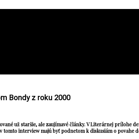
om Bondy z roku 2000
dkované už staršie, ale zaujímavé články. V Literárnej prílohe
 tomto interview majú byť podnetom k diskusiám o povahe dob